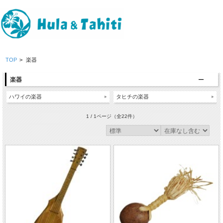
TOP
>
楽器
楽器
ハワイの楽器
タヒチの楽器
1 / 1ページ
（全22件）