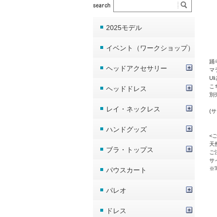
2025モデル
イベント（ワークショップ）
踊
ヘッドアクセサリー
マ
U
こ
ヘッドドレス
別
レイ・ネックレス
(
ハンドグッズ
<
天
ブラ・トップス
ご
サ
※
パウスカート
パレオ
ドレス