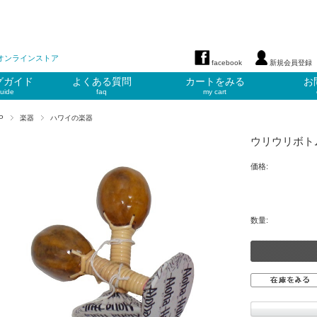
オンラインストア
facebook
新規会員登録
グガイド
よくある質問
カートをみる
お
uide
faq
my cart
P
楽器
ハワイの楽器
ウリウリボト
価格:
数量: