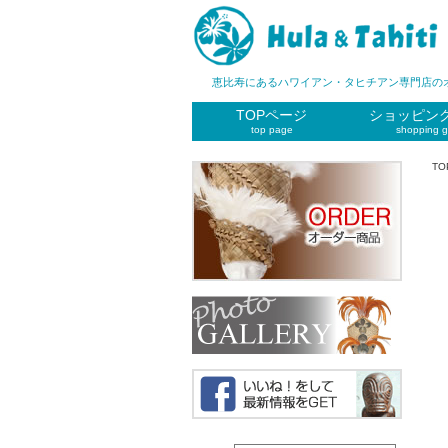
恵比寿にあるハワイアン・タヒチアン専門店の
TOPページ
ショッピン
top page
shopping g
TO