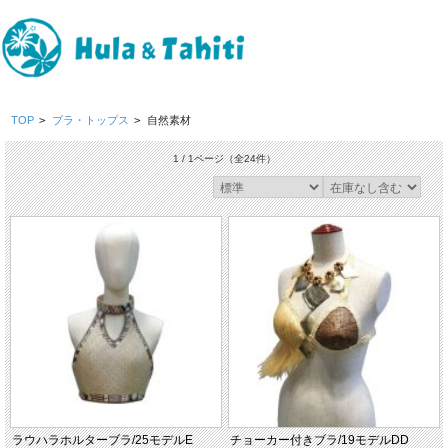
TOP
>
ブラ・トップス
>
自然素材
1 / 1ページ
（全24件）
ラウハラホルターブラ/25モデルE
チョーカー付きブラ/19モデルDD