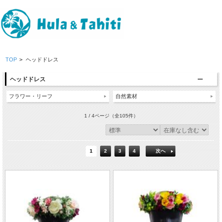
TOP
>
ヘッドドレス
ヘッドドレス
フラワー・リーフ
自然素材
1 / 4ページ
（全105件）
1
2
3
4
次へ