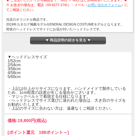
※ お急ぎの場合は、電話（03-6277-1741）・メール（
お問い合わせフォーム
）に
てご相談ください。
当店のオリジナル商品です。
2019年カタログ掲載モデルGENERAL DESIGN COSTUMEモデルとなります。
筒状のヘッドドレスでサイドにお花が付いたヘッドドレスです。
お花の飾り部分をフロントにして被ることも可能です。
セットでコーディネイトできるヒップベルトもございますので、ぜひ合わせてご着
▼ 商品説明の続きを見る ▼
用ください。
掲載のカラー以外での製作もできますので、詳しくはお問合せください。
▼ヘッドドレスサイズ
※5点以上のご注文で、割引を適用いたします。詳しくは、お問い合わせくださ
1/52cm
い。
2/54cm
3/56cm
4/58cm
5/60cm
・上記は仕上がりサイズになります。ハンドメイドで製作している
ため、1cm程度の誤差が生じる場合がございます。
・マジックベルトで着脱する仕様になります。
・ヘッドドレスでサイズ選びに迷われた場合は、大き目のサイズを
お勧めいたします。
・上記のサイズに合わない方は、遠慮なくご相談ください。
価格:
19,800円
(税込)
[ポイント還元 198ポイント～]