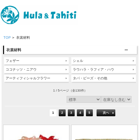
TOP
>
衣裳材料
衣裳材料
フェザー
シェル
ココナッツ・ニアウ
ラウハラ・ラフィア・ハウ
アーティフィシャルフラワー
タパ・ビーズ・その他
1 / 5ページ
（全130件）
1
2
3
4
5
次へ