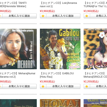
タヒチアンCD】TAHITI
【タヒチアンCD】Loic[Arearea
【タヒチアンCD】A
IER[Henriette Winkler]
nave vol.1]
TUPAIA[For Tho' I L
,960
(税込)
¥3,960
(税込)
¥3,960
(税込)
ヒチアンCD】Mehara[Aumai
【タヒチアンCD】GABILOU
【タヒチアンCD】
Marama vol.2]
[Hotu Rau]
Mehara[SINGLE CD
,960
(税込)
¥3,960
(税込)
¥2,200
(税込)