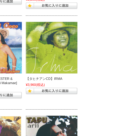
TER &
【タヒチアンCD】IRMA
ei Makamae]
¥3,960
(税込)