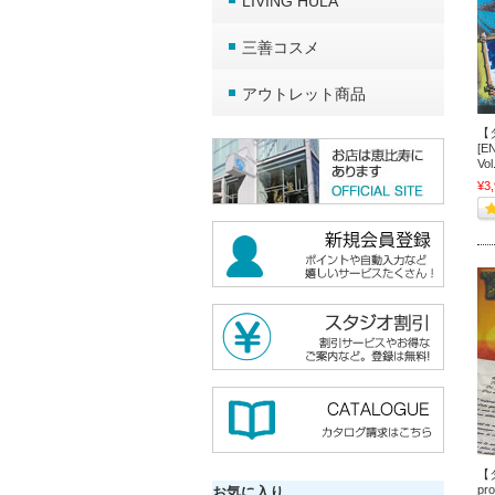
LIVING HULA
三善コスメ
アウトレット商品
【
[E
Vol
¥3
【タ
pr
お気に入り