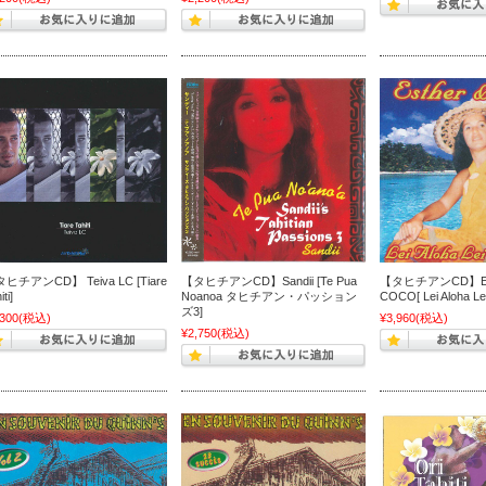
ヒチアンCD】 Teiva LC [Tiare
【タヒチアンCD】Sandii [Te Pua
【タヒチアンCD】ES
ti]
Noanoa タヒチアン・パッション
COCO[ Lei Aloha L
ズ3]
,300
(税込)
¥3,960
(税込)
¥2,750
(税込)