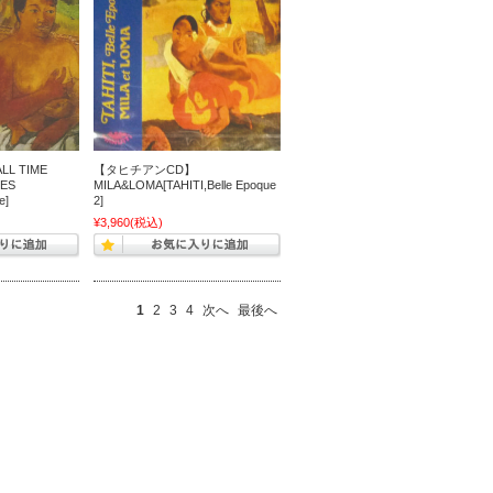
L TIME
【タヒチアンCD】
TES
MILA&LOMA[TAHITI,Belle Epoque
e]
2]
¥3,960
(税込)
1
2
3
4
次へ
最後へ