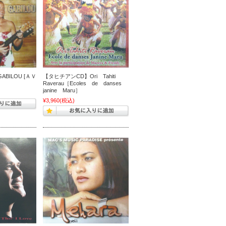
BILOU [ＡＶ
【タヒチアンCD】Ori Tahiti
Raverau［Ecoles de danses
janine Maru］
¥3,960
(税込)