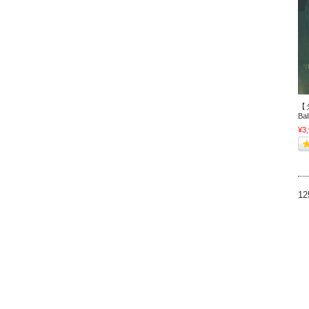
【タ
Bal
¥3
1