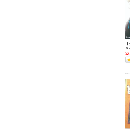
【
Ｎ
¥2