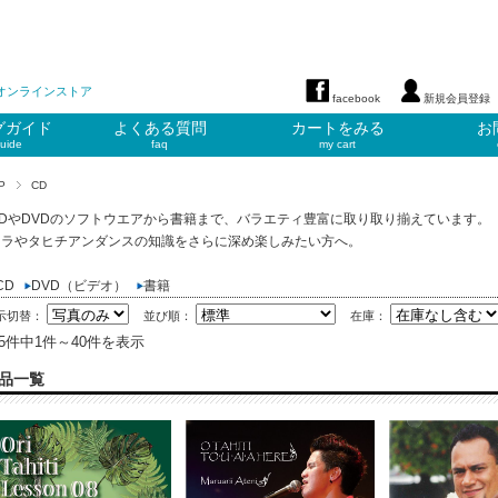
オンラインストア
facebook
新規会員登録
グガイド
よくある質問
カートをみる
お
uide
faq
my cart
P
CD
CDやDVDのソフトウエアから書籍まで、バラエティ豊富に取り取り揃えています。
フラやタヒチアンダンスの知識をさらに深め楽しみたい方へ。
CD
DVD（ビデオ）
書籍
示切替：
並び順：
在庫：
25件中1件～40件を表示
品一覧