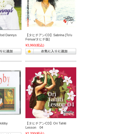
 Dannys
【タヒチアンCD】Sabrina [To'u
Fenua/タヒチ版]
¥3,960
(税込)
bby
【タヒチアンCD】Ori Tahiti
Lesson 04
¥2,200
(税込)