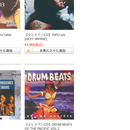
Tahiti
【タヒチアンCD】TAPU arii
[SEXY VAHINE]
¥3,960
(税込)
【タヒチアンCD】DRUM BEATS
OF THE PACIFIC VOL.2