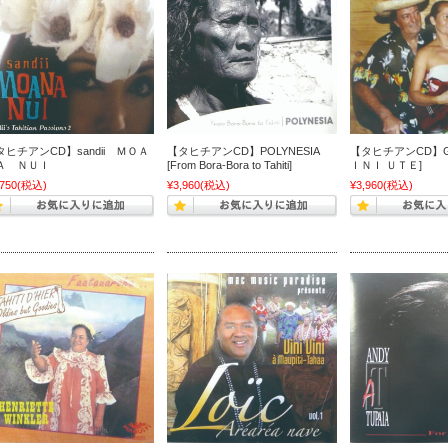
タヒチアンCD】sandii ＭＯＡ
【タヒチアンCD】POLYNESIA
【タヒチアンCD】GA
Ａ ＮＵＩ
[From Bora-Bora to Tahiti]
ＩＮＩ ＵＴＥ]
,750
(税込)
¥3,960
(税込)
¥3,960
(税込)