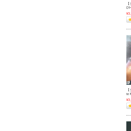
【
D'H
¥3
【タ
te 
¥3