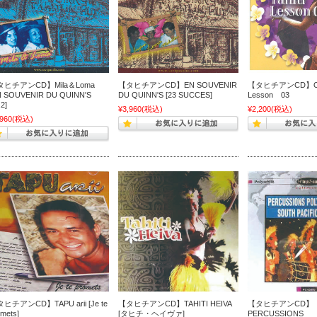
タヒチアンCD】Mila＆Loma
【タヒチアンCD】EN SOUVENIR
【タヒチアンCD】Ori 
N SOUVENIR DU QUINN'S
DU QUINN'S [23 SUCCES]
Lesson 03
.2]
¥3,960
(税込)
¥2,200
(税込)
,960
(税込)
ヒチアンCD】TAPU arii [Je te
【タヒチアンCD】TAHITI HEIVA
【タヒチアンCD】
omets]
[タヒチ・ヘイヴァ]
PERCUSSIONS