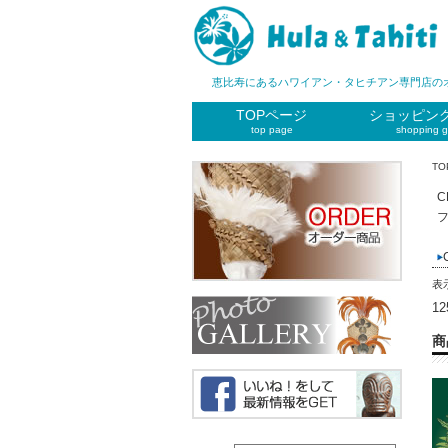
恵比寿にあるハワイアン・タヒチアン専門店の
TOPページ
ショッピン
top page
shopping g
TO
表
1
商