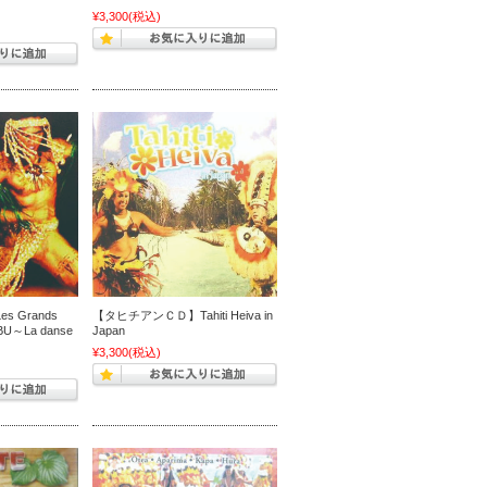
¥3,300
(税込)
 Grands
【タヒチアンＣＤ】Tahiti Heiva in
TABU～La danse
Japan
¥3,300
(税込)