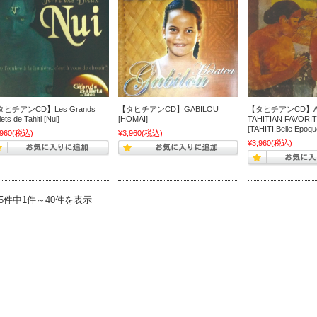
ヒチアンCD】Les Grands
【タヒチアンCD】GABILOU
【タヒチアンCD】AL
lets de Tahiti [Nui]
[HOMAI]
TAHITIAN FAVORI
[TAHITI,Belle Epoqu
,960
(税込)
¥3,960
(税込)
¥3,960
(税込)
25件中1件～40件を表示