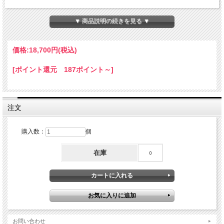
<ご注意>
天然素材を用いてハンドメイドしているたため、一点一点クオリティーが異なりま
▼ 商品説明の続きを見る ▼
す。
ご注文の際に、サイズのご指定を承ることはできかねます。
サイズ表記範囲内でのご用意になりますので予めご了承ください。
価格:
18,700円
(税込)
[ポイント還元 187ポイント～]
注文
購入数：
個
在庫
○
お問い合わせ