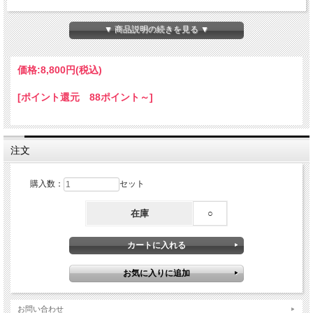
<ご注意>
天然素材を用いてハンドメイドしているたため、一点一点クオリティーが異なりま
▼ 商品説明の続きを見る ▼
す。
ご注文の際に、サイズのご指定を承ることはできかねます。
サイズ表記範囲内でのご用意になりますので予めご了承ください。
価格:
8,800円
(税込)
※写真とイメージが異なります。
[ポイント還元 88ポイント～]
注文
購入数：
セット
在庫
○
お問い合わせ