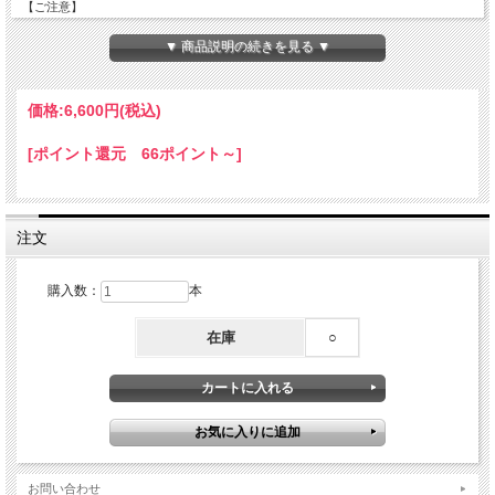
【ご注意】
こちらのDVDは日本と異なるシステムで収録されているため、日本で市販されてい
るDVDプレイヤーでの再生ができません。
▼ 商品説明の続きを見る ▼
パソコン内蔵のDVDソフトでの再生が可能です。予めご了承の上お買い求めくださ
い。
価格:
6,600円
(税込)
[ポイント還元 66ポイント～]
注文
購入数：
本
在庫
○
お問い合わせ