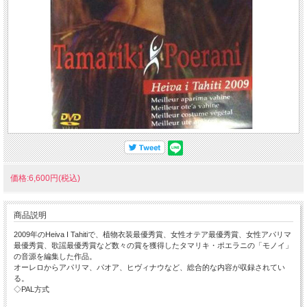
価格:6,600円(税込)
商品説明
2009年のHeiva I Tahitiで、植物衣装最優秀賞、女性オテア最優秀賞、女性アパリマ
最優秀賞、歌謡最優秀賞など数々の賞を獲得したタマリキ・ポエラニの「モノイ」
の音源を編集した作品。
オーレロからアパリマ、パオア、ヒヴィナウなど、総合的な内容が収録されてい
る。
◇PAL方式