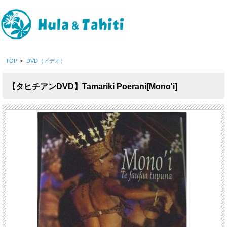
TOP
>
DVD（ビデオ）
【タヒチアンDVD】Tamariki Poerani[Mono'i]