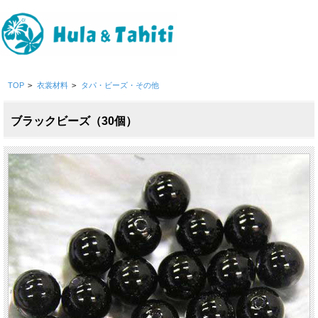
TOP
>
衣裳材料
>
タパ・ビーズ・その他
ブラックビーズ（30個）