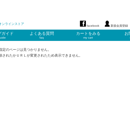
オンラインストア
facebook
新規会員登録
グガイド
よくある質問
カートをみる
お
uide
faq
my cart
指定のページは見つかりません。
除されたかＵＲＬが変更されたため表示できません。