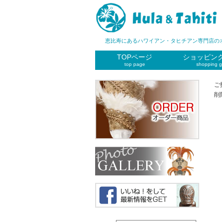
恵比寿にあるハワイアン・タヒチアン専門店の
TOPページ
ショッピン
top page
shopping g
ご
削