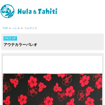
TOP
>
パレオ
>
フルサイズ
PICK UP
アウテカラーパレオ